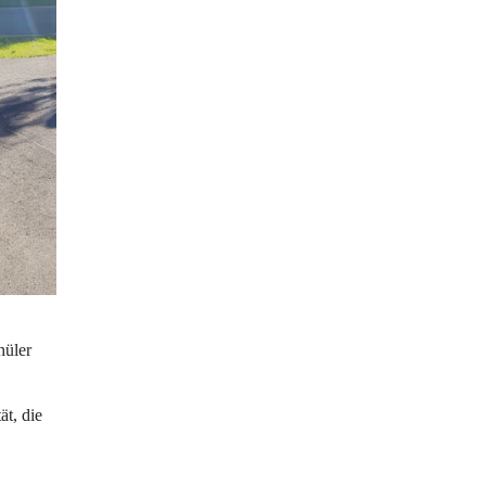
hüler 
t, die 