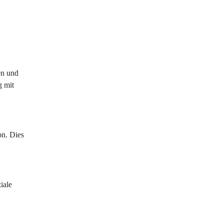
en und 
 mit 
n. Dies 
iale 